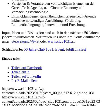
Verstehen & Vorantreiben von wichtigen Elementen der
Green-Tech-Agenda, u.a. Circular Economy und
Verpackungstechnologie
Entwicklung einer gesamtheitlichen Green-Tech-Agenda
inklusive notwendiger Ausbildung, Förderung,
Rahmenbedingungen, Innovation und Forschung.
Input, Ideen und Diskussion sind auch in den nächsten 50 Jahren
jederzeit willkommen. Wir freuen uns über Ihre Kontaktaufnahme
unter:
ute.weigand@iv.at
oder
www.club1031.at
Schlagworte:
50 Jahre Club 1031
,
Event
,
Jubiläumsfest
Eintrag teilen
Teilen auf Facebook
Teilen auf X
Teilen auf LinkedIn
Per E-Mail teilen
https://www.club1031.at/wp-
content/uploads/2023/01/50years_00.jpg
612
612
gruppe1031
https://www.club1031.at/wp-
content/uploads/2023/02/logo_club1031.png
gruppe1031
2023-03-
15 17:40:23
2023-05-08 15:12:22
Club1031 – die jungen Wilden