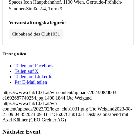
Spaces Icon Hauptbahnhof, 1100 Wien, Gertrude-Fröhlich-
Sandner-Straße 2-4, Turm 9
Veranstaltungskategorie
Clubabend des Club1031
Eintrag teilen
Teilen auf Facebook
Teilen auf X
Teilen auf LinkedIn
Per E-Mail teilen
https://www.club1031.at/wp-content/uploads/2023/08/0003-
e1692687740254.jpg
1400
1844
Ute Weigand
https://www.club1031.at/wp-
content/uploads/2023/02/logo_club1031.png
Ute Weigand
2023-08-
21 09:04:35
2023-09-11 14:16:07
Club1031 Diskussionsabend mit
Axel Kühner (CEO Greiner AG)
Nächster Event