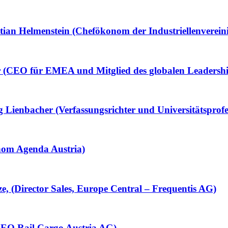
tian Helmenstein (Chefökonom der Industriellenverein
r (CEO für EMEA und Mitglied des globalen Leadershi
 Lienbacher (Verfassungsrichter und Universitätsprofe
nom Agenda Austria)
, (Director Sales, Europe Central – Frequentis AG)
CEO Rail Cargo Austria AG)