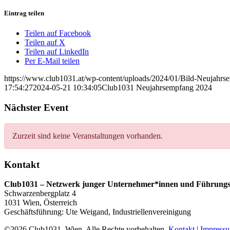
Eintrag teilen
Teilen auf Facebook
Teilen auf X
Teilen auf LinkedIn
Per E-Mail teilen
https://www.club1031.at/wp-content/uploads/2024/01/Bild-Neujahrs
17:54:27
2024-05-21 10:34:05
Club1031 Neujahrsempfang 2024
Nächster Event
Zurzeit sind keine Veranstaltungen vorhanden.
Kontakt
Club1031 – Netzwerk junger Unternehmer*innen und Führungs
Schwarzenbergplatz 4
1031 Wien, Österreich
Geschäftsführung: Ute Weigand, Industriellenvereinigung
©2026 Club1031, Wien. Alle Rechte vorbehalten.
Kontakt
|
Impress