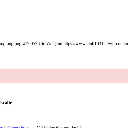
empfang.png
477
953
Ute Weigand
https://www.club1031.at/wp-conte
kräfte
um
|
Datenschutz
Mit Unterstützung der