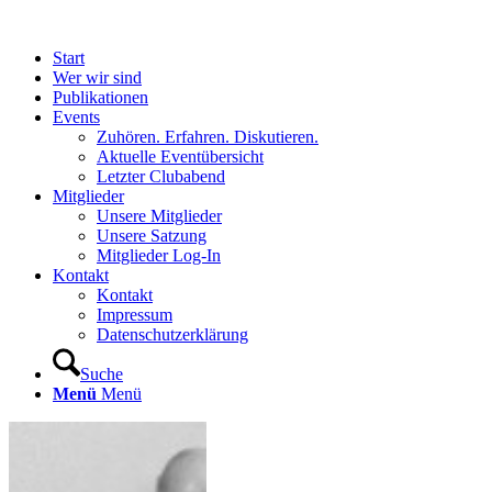
Start
Wer wir sind
Publikationen
Events
Zuhören. Erfahren. Diskutieren.
Aktuelle Eventübersicht
Letzter Clubabend
Mitglieder
Unsere Mitglieder
Unsere Satzung
Mitglieder Log-In
Kontakt
Kontakt
Impressum
Datenschutzerklärung
Suche
Menü
Menü